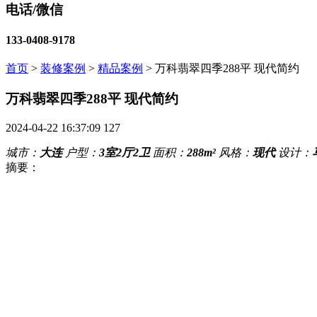
电话/微信
133-0408-9178
首页
>
装修案例
>
精品案例
>
万科翡翠四季288平 现代简约
万科翡翠四季288平 现代简约
2024-04-22 16:37:09
127
城市：
大连
户型：
3室2厅2卫
面积：
288m²
风格：
现代
设计：
摘要：