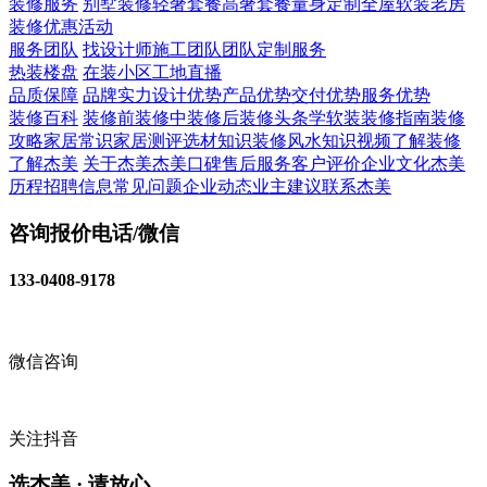
装修服务
别墅装修
轻奢套餐
高奢套餐
量身定制
全屋软装
老房
装修
优惠活动
服务团队
找设计师
施工团队
团队定制服务
热装楼盘
在装小区
工地直播
品质保障
品牌实力
设计优势
产品优势
交付优势
服务优势
装修百科
装修前
装修中
装修后
装修头条
学软装
装修指南
装修
攻略
家居常识
家居测评
选材知识
装修风水知识
视频了解装修
了解杰美
关于杰美
杰美口碑
售后服务
客户评价
企业文化
杰美
历程
招聘信息
常见问题
企业动态
业主建议
联系杰美
咨询报价电话/微信
133-0408-9178
微信咨询
关注抖音
选杰美 · 请放心