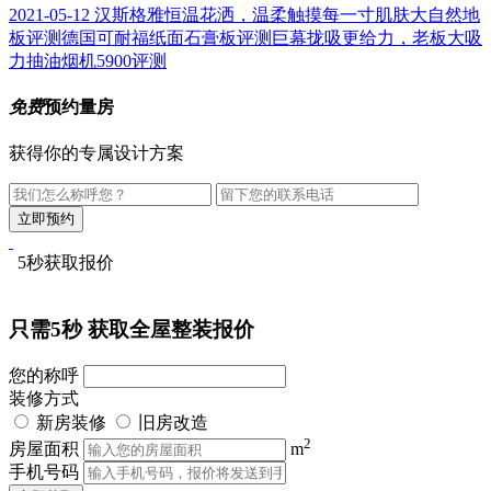
2021-05-12
汉斯格雅恒温花洒，温柔触摸每一寸肌肤
大自然地
板评测
德国可耐福纸面石膏板评测
巨幕拢吸更给力，老板大吸
力抽油烟机5900评测
免费
预约量房
获得你的专属设计方案
5秒获取报价
只需5秒
获取全屋整装报价
您的称呼
装修方式
新房装修
旧房改造
2
房屋面积
m
手机号码