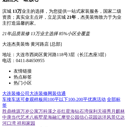
滨城
13万
业主的选择，为您提供一站式家装服务，国家二级
资质；真实业主点评，立足滨城
21年
，杰美装饰致力于为业
主打造温馨的家。
21年品质装修
13万业主选择
85%小区全覆盖
大连杰美装饰 黄河路店 [总部]
地址：大连市西岗区黄河路118号3层（长江杰座3层）
电话：0411-84650955
友情链接
热点标签
热门小区
大连装修公司
大连装修网
装信通
车接车送
可参观样板间
100平以下
100-200平
优惠活动
全部标
签
胜鼎桃源
万岁公寓
万科溪之谷
红星海
钻石湾
保利天禧
秀月麒林
中庚当代艺术
八栋墅
星海融汇
摩登公园
信心花园
远洋风景
亿达
河口湾
祥和家园