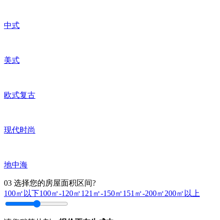
中式
美式
欧式复古
现代时尚
地中海
03
选择您的房屋面积区间?
100㎡以下
100㎡-120㎡
121㎡-150㎡
151㎡-200㎡
200㎡以上