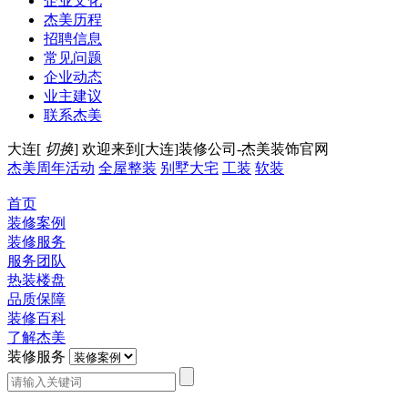
企业文化
杰美历程
招聘信息
常见问题
企业动态
业主建议
联系杰美
大连[
切换
]
欢迎来到[大连]装修公司-杰美装饰官网
杰美周年活动
全屋整装
别墅大宅
工装
软装
首页
装修案例
装修服务
服务团队
热装楼盘
品质保障
装修百科
了解杰美
装修服务