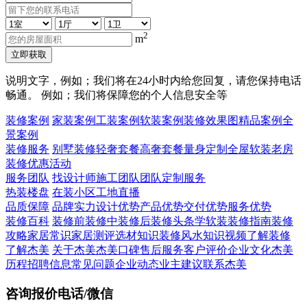
2
m
立即获取
说明文字，例如；我们将在24小时内给您回复，请您保持电话
畅通。 例如；我们将保障您的个人信息安全等
装修案例
家装案例
工装案例
软装案例
装修效果图
精品案例
全
景案例
装修服务
别墅装修
轻奢套餐
高奢套餐
量身定制
全屋软装
老房
装修
优惠活动
服务团队
找设计师
施工团队
团队定制服务
热装楼盘
在装小区
工地直播
品质保障
品牌实力
设计优势
产品优势
交付优势
服务优势
装修百科
装修前
装修中
装修后
装修头条
学软装
装修指南
装修
攻略
家居常识
家居测评
选材知识
装修风水知识
视频了解装修
了解杰美
关于杰美
杰美口碑
售后服务
客户评价
企业文化
杰美
历程
招聘信息
常见问题
企业动态
业主建议
联系杰美
咨询报价电话/微信