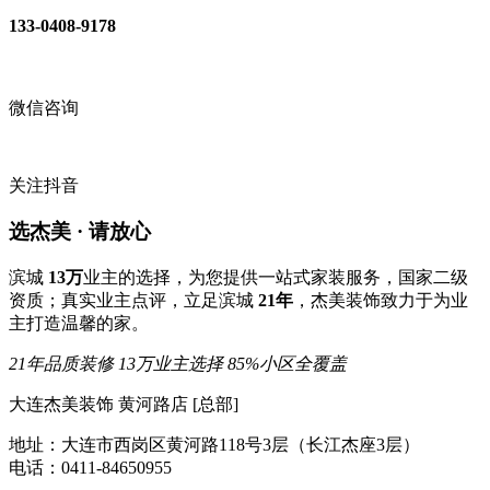
133-0408-9178
微信咨询
关注抖音
选杰美 · 请放心
滨城
13万
业主的选择，为您提供一站式家装服务，国家二级
资质；真实业主点评，立足滨城
21年
，杰美装饰致力于为业
主打造温馨的家。
21年品质装修
13万业主选择
85%小区全覆盖
大连杰美装饰 黄河路店 [总部]
地址：大连市西岗区黄河路118号3层（长江杰座3层）
电话：0411-84650955