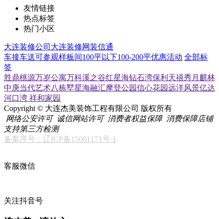
友情链接
热点标签
热门小区
大连装修公司
大连装修网
装信通
车接车送
可参观样板间
100平以下
100-200平
优惠活动
全部标
签
胜鼎桃源
万岁公寓
万科溪之谷
红星海
钻石湾
保利天禧
秀月麒林
中庚当代艺术
八栋墅
星海融汇
摩登公园
信心花园
远洋风景
亿达
河口湾
祥和家园
Copyright © 大连杰美装饰工程有限公司 版权所有
网络公安许可
诚信网站许可
消费者权益保障
消费保障店铺
支持第三方检测
备案序号：辽ICP备15001171号-1
客服微信
关注抖音号