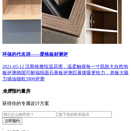
环保的代名词——爱格板材测评
2021-05-12
汉斯格雅恒温花洒，温柔触摸每一寸肌肤
大自然地
板评测
德国可耐福纸面石膏板评测
巨幕拢吸更给力，老板大吸
力抽油烟机5900评测
免费
预约量房
获得你的专属设计方案