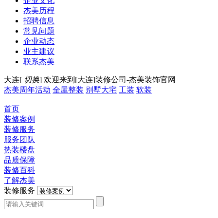
企业文化
杰美历程
招聘信息
常见问题
企业动态
业主建议
联系杰美
大连[
切换
]
欢迎来到[大连]装修公司-杰美装饰官网
杰美周年活动
全屋整装
别墅大宅
工装
软装
首页
装修案例
装修服务
服务团队
热装楼盘
品质保障
装修百科
了解杰美
装修服务