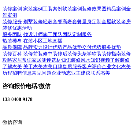
装修案例
家装案例
工装案例
软装案例
装修效果图
精品案例
全
景案例
装修服务
别墅装修
轻奢套餐
高奢套餐
量身定制
全屋软装
老房
装修
优惠活动
服务团队
找设计师
施工团队
团队定制服务
热装楼盘
在装小区
工地直播
品质保障
品牌实力
设计优势
产品优势
交付优势
服务优势
装修百科
装修前
装修中
装修后
装修头条
学软装
装修指南
装修
攻略
家居常识
家居测评
选材知识
装修风水知识
视频了解装修
了解杰美
关于杰美
杰美口碑
售后服务
客户评价
企业文化
杰美
历程
招聘信息
常见问题
企业动态
业主建议
联系杰美
咨询报价电话/微信
133-0408-9178
微信咨询