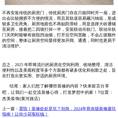
不再安装传统的厨房门，传统厨房门存在只能同时开一扇，进
出会比较拥挤不方便的情况，而且其轨道容易藏污纳垢，形成
较多卫生死角。厨房地面也不再贴防滑砖，而是选择大砖通铺
至厨房，接着把
二四墙
打掉一半，安装联动吊轨门。联动吊轨
门关闭时能够有效阻挡油烟，打开后空间宽敞，不会占据额外
的空间，整体让厨房空间显得更加开阔、通透，同时也更易于
清洁维护。
总之，2025 年即将流行的厨房在空间利用、收纳整理、清洁
便利性以及美观程度等多个方面都有诸多优化和创新之处，旨
在打造出更实用、舒适的厨房环境。
结尾：家人们想了解哪些
装修的
内容？快来留言分享
吧，让我们一起交流装修心得，打造梦想中的家！?位置：
杰美装饰(黄河路店)
上一篇：
震惊！装修处处是坑？别急，2024年骨灰级装修避坑
指南！让你少花冤枉钱！