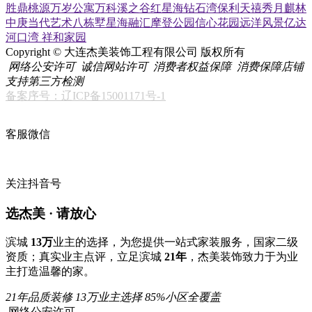
胜鼎桃源
万岁公寓
万科溪之谷
红星海
钻石湾
保利天禧
秀月麒林
中庚当代艺术
八栋墅
星海融汇
摩登公园
信心花园
远洋风景
亿达
河口湾
祥和家园
Copyright © 大连杰美装饰工程有限公司 版权所有
网络公安许可
诚信网站许可
消费者权益保障
消费保障店铺
支持第三方检测
备案序号：辽ICP备15001171号-1
客服微信
关注抖音号
选杰美 · 请放心
滨城
13万
业主的选择，为您提供一站式家装服务，国家二级
资质；真实业主点评，立足滨城
21年
，杰美装饰致力于为业
主打造温馨的家。
21年品质装修
13万业主选择
85%小区全覆盖
网络公安许可