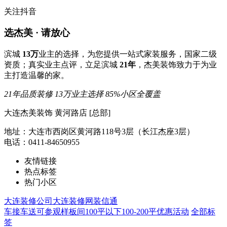
关注抖音
选杰美 · 请放心
滨城
13万
业主的选择，为您提供一站式家装服务，国家二级
资质；真实业主点评，立足滨城
21年
，杰美装饰致力于为业
主打造温馨的家。
21年品质装修
13万业主选择
85%小区全覆盖
大连杰美装饰 黄河路店 [总部]
地址：大连市西岗区黄河路118号3层（长江杰座3层）
电话：0411-84650955
友情链接
热点标签
热门小区
大连装修公司
大连装修网
装信通
车接车送
可参观样板间
100平以下
100-200平
优惠活动
全部标
签