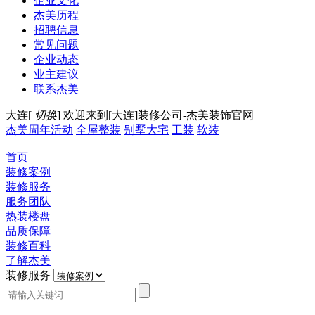
企业文化
杰美历程
招聘信息
常见问题
企业动态
业主建议
联系杰美
大连[
切换
]
欢迎来到[大连]装修公司-杰美装饰官网
杰美周年活动
全屋整装
别墅大宅
工装
软装
首页
装修案例
装修服务
服务团队
热装楼盘
品质保障
装修百科
了解杰美
装修服务